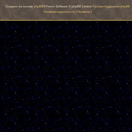
Создано на основе
phpBB
® Forum Software © phpBB Limited
Русская поддержка phpBB
Конфиденциальность
|
Правила
|