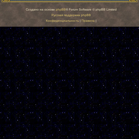
Создано на основе
phpBB
® Forum Software © phpBB Limited
Русская поддержка phpBB
Конфиденциальность
|
Правила
|