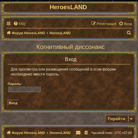
HeroesLAND
FAQ
Регистрация
Вход
П
Форум HeroesLAND
HeroesLAND
о
Когнитивный диссонанс
и
с
Вход
к
Для просмотра или размещения сообщений в этом форуме
необходимо ввести пароль.
Пароль:
Перейти
Форум HeroesLAND
HeroesLAND
Часовой пояс:
UTC+07:00