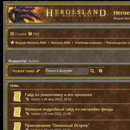
Hero
Форум He
Ссылки
FAQ
Форум HeroesLAND
HeroesLAND
Учебная комната
Руководства о
Модератор:
Фыфка
Поиск
Расширенный
Новая тема
ТЕМЫ
Гайд по ремонтнику и его прокачке
Veiden
» 05 июн 2023, 15:52
Излишне подробный гайд по настройке феода
Veiden
» 25 ноя 2022, 21:08
Приключение "Окаянный Остров"
Veiden
» 19 ноя 2022, 01:41