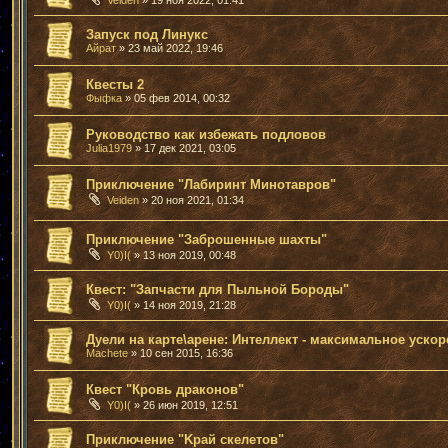
Запуск под Линукс
Айрат
» 23 май 2022, 19:46
Квесты 2
Фыфка
» 05 фев 2014, 00:32
Руководство как избежать подловов
Julia1979
» 17 дек 2021, 03:05
Приключение "Лабиринт Минотавров"
Veiden
» 20 ноя 2021, 01:34
Приключение "Заброшенные шахты"
Y0)I(
» 13 ноя 2019, 00:48
Квест: "Запчасти для Пыльной Бороды"
Y0)I(
» 14 ноя 2019, 21:28
Дуели на карте\арене: Интеллект - максимальное уско
Machete
» 10 сен 2015, 16:36
Квест "Кровь драконов"
Y0)I(
» 26 июн 2019, 12:51
Приключение "Kрай скелетов"