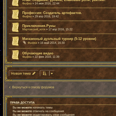
Фыфка
» 14 июн 2016, 22:44
Профессия: Создатель артефактов.
Фыфка
» 29 апр 2016, 19:42
Приключения.Руны
Мартовский_котя
» 17 апр 2016, 15:22
Магазинный дуэльный турнир (5-12 уровни)
Фыфка
» 16 май 2014, 16:30
Обучающие видео
Фыфка
» 22 фев 2016, 11:39
Новая тема
Вернуться к списку форумов
ПРАВА ДОСТУПА
Вы
не можете
начинать темы
Вы
не можете
отвечать на сообщения
Вы
не можете
редактировать свои сообщения