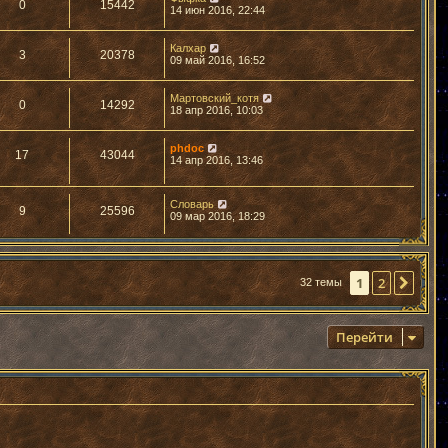
0
15442
14 июн 2016, 22:44
Калхар
3
20378
09 май 2016, 16:52
Мартовский_котя
0
14292
18 апр 2016, 10:03
phdoc
17
43044
14 апр 2016, 13:46
Словарь
9
25596
09 мар 2016, 18:29
1
2
След
32 темы
Перейти