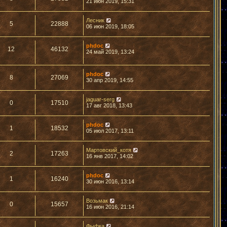
21 июн 2019, 15:31
Лесник
5
22888
06 июн 2019, 18:05
phdoc
12
46132
24 май 2019, 13:24
phdoc
8
27069
30 апр 2019, 14:55
jaguar-serg
0
17510
17 авг 2018, 13:43
phdoc
1
18532
05 июл 2017, 13:11
Мартовский_котя
2
17263
16 янв 2017, 14:02
phdoc
1
16240
30 июн 2016, 13:14
Возьмак
0
15657
16 июн 2016, 21:14
Фыфка