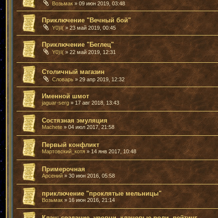
Возьмак
» 09 июн 2019, 03:48
Приключение "Вечный бой"
Y0)I(
» 23 май 2019, 00:45
Приключение "Беглец"
Y0)I(
» 22 май 2019, 12:31
Столичный магазин
Словарь
» 29 апр 2019, 12:32
Именной шмот
jaguar-serg
» 17 авг 2018, 13:43
Состязная эмуляция
Machete
» 04 июл 2017, 21:58
Первый конфликт
Мартовский_котя
» 14 янв 2017, 10:48
Примерочная
Арсений
» 30 июн 2016, 05:58
приключение "проклятые мельницы"
Возьмак
» 16 июн 2016, 21:14
Клан: создание, уровни, клановые роли, рейтинг.