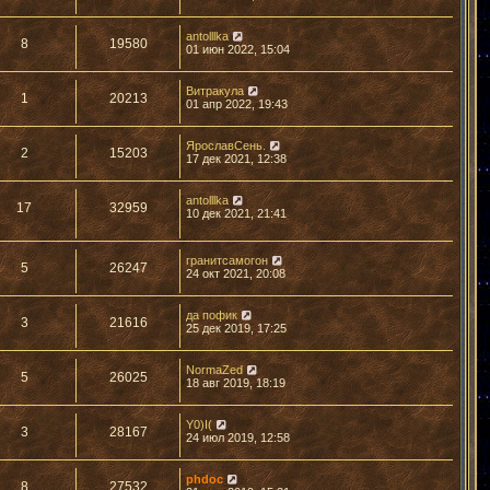
antolllka
8
19580
01 июн 2022, 15:04
Витракула
1
20213
01 апр 2022, 19:43
ЯрославСень.
2
15203
17 дек 2021, 12:38
antolllka
17
32959
10 дек 2021, 21:41
гранитсамогон
5
26247
24 окт 2021, 20:08
да пофик
3
21616
25 дек 2019, 17:25
NormaZed
5
26025
18 авг 2019, 18:19
Y0)I(
3
28167
24 июл 2019, 12:58
phdoc
8
27532