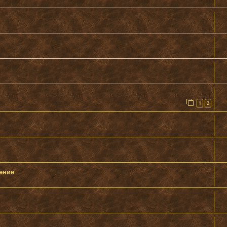
1
2
рение