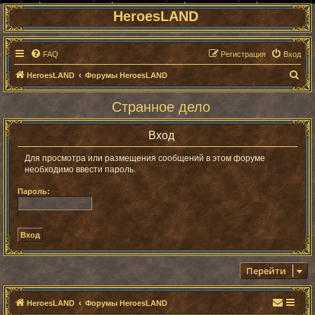
HeroesLAND
FAQ
Регистрация
Вход
П
HeroesLAND
Форумы HeroesLAND
о
Странное дело
и
с
Вход
к
Для просмотра или размещения сообщений в этом форуме
необходимо ввести пароль.
Пароль:
Перейти
HeroesLAND
Форумы HeroesLAND