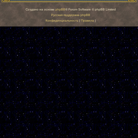
Создано на основе
phpBB
® Forum Software © phpBB Limited
Русская поддержка phpBB
Конфиденциальность
|
Правила
|