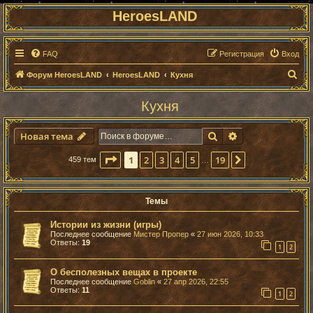
HeroesLAND
FAQ
Регистрация
Вход
П
Форум HeroesLAND
HeroesLAND
Кухня
о
Кухня
и
с
Поиск
Расширенный п
Новая тема
к
Страница
1
из
19
1
2
3
4
5
19
След.
459 тем
…
Темы
Истории из жизни (игры)
Последнее сообщение
Мистер Пропер
«
27 июн 2026, 10:33
Ответы:
19
1
2
О бесполезных вещах в проекте
Последнее сообщение
Goblin
«
27 апр 2026, 22:55
Ответы:
11
1
2