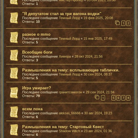
Ответы:
1
"Я депутатом стал за три вагона водки"
Последнее сообщение
Темный Лорд
«
19 фев 2025, 20:08
Ответы:
10
1
2
разное о mmo
Последнее сообщение
Темный Лорд
«
15 янв 2025, 17:49
Ответы:
5
Всеобщие боги
Последнее сообщение
Химера
«
28 окт 2024, 21:56
Ответы:
3
Размышления на тему: всплывающие таблички.
Последнее сообщение
Темный Лорд
«
30 сен 2024, 08:37
Ответы:
5
Игра умирает?
Последнее сообщение
гранитсамогон
«
29 сен 2024, 21:34
Ответы:
79
1
5
6
7
8
…
всем пока
Последнее сообщение
aleksei_66666
«
30 авг 2024, 19:23
Ответы:
6
Размышления на тему: Стартовый Квест
Последнее сообщение
Shadow Witch
«
23 авг 2024, 01:36
Ответы:
6