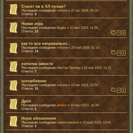
Станет ли в ХЛ лучше?
Последнее сообщение
svkona
«
21 авг 2024, 03:18
Ответы:
5
Новая игра
Последнее сообщение
Ведюк
«
11 июл 2024, 14:39
Ответы:
12
1
2
как-то все неправильно...
Последнее сообщение
svkona
«
25 май 2024, 02:15
Ответы:
14
1
2
копилка зависти
Последнее сообщение
Мистер Пропер
«
18 янв 2024, 21:11
Ответы:
7
оскорбление
Последнее сообщение
svkona
«
13 авг 2023, 22:00
Ответы:
15
1
2
Дроп
Последнее сообщение
phdoc
«
10 июл 2023, 16:34
Ответы:
1
Норм обновление
Последнее сообщение
гранитсамогон
«
22 май 2023, 19:05
Ответы:
1