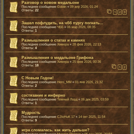
Разговор о новом медальоне
Последнее сообщение
Goblin
«
09 апр 2026, 01:24
Ответы:
22
1
2
3
Зашел пофлудить, на чбб пургу погнать...
Последнее сообщение
ЧББ
«
06 мар 2026, 08:35
Ответы:
1
Размышления о статах и камнях
Последнее сообщение
Химера
«
28 фев 2026, 22:13
Ответы:
4
Размышления о медальоне Грифона
Последнее сообщение
Химера
«
25 фев 2026, 00:36
Ответы:
18
1
2
С Новым Годом!
Последнее сообщение
Hero_MM
«
01 янв 2026, 21:32
Ответы:
2
состязание и инферно
Последнее сообщение
Темный Лорд
«
06 дек 2025, 03:59
Ответы:
1
Мудрость
Последнее сообщение
CJIoHuK 17
«
14 окт 2025, 11:54
Ответы:
9
игра сломалась. как жить дальше?
Последнее сообщение
Мистер Пропер
«
05 сен 2025, 20:58