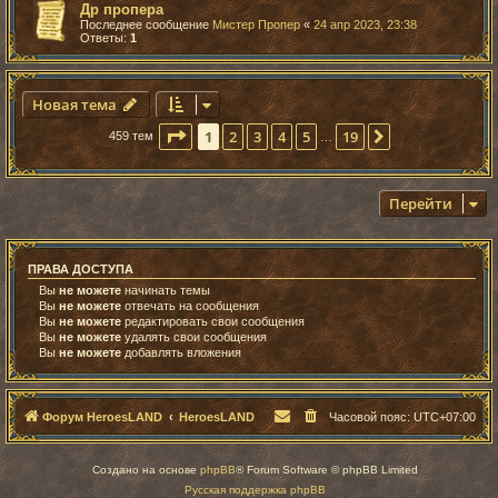
Др пропера
Последнее сообщение
Мистер Пропер
«
24 апр 2023, 23:38
Ответы:
1
Новая тема
Страница
1
из
19
1
2
3
4
5
19
След.
459 тем
…
Перейти
ПРАВА ДОСТУПА
Вы
не можете
начинать темы
Вы
не можете
отвечать на сообщения
Вы
не можете
редактировать свои сообщения
Вы
не можете
удалять свои сообщения
Вы
не можете
добавлять вложения
Форум HeroesLAND
HeroesLAND
Часовой пояс:
UTC+07:00
Создано на основе
phpBB
® Forum Software © phpBB Limited
Русская поддержка phpBB