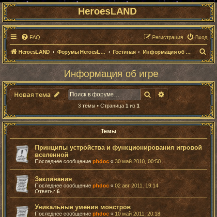
HeroesLAND
FAQ
Регистрация
Вход
П
HeroesLAND
Форумы HeroesLAND
Гостиная
Информация об игре
о
Информация об игре
и
с
Поиск
Расширенный п
Новая тема
к
3 темы • Страница
1
из
1
Темы
Принципы устройства и функционирования игровой
вселенной
Последнее сообщение
phdoc
«
30 май 2010, 00:50
Заклинания
Последнее сообщение
phdoc
«
02 авг 2011, 19:14
Ответы:
6
Уникальные умения монстров
Последнее сообщение
phdoc
«
10 май 2011, 20:18