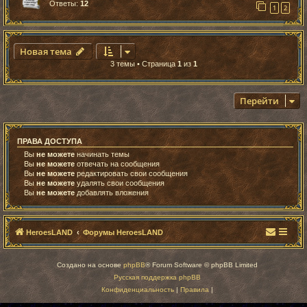
Ответы:
12
1
2
Новая тема
3 темы • Страница
1
из
1
Перейти
ПРАВА ДОСТУПА
Вы
не можете
начинать темы
Вы
не можете
отвечать на сообщения
Вы
не можете
редактировать свои сообщения
Вы
не можете
удалять свои сообщения
Вы
не можете
добавлять вложения
HeroesLAND
Форумы HeroesLAND
Создано на основе
phpBB
® Forum Software © phpBB Limited
Русская поддержка phpBB
Конфиденциальность
|
Правила
|