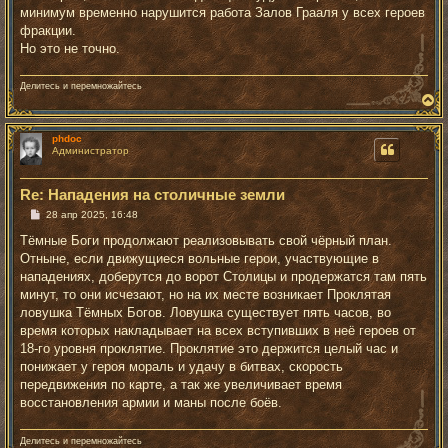
минимум временно нарушится работа Залов Грааля у всех героев
фракции.
Но это не точно.
Делитесь и перемножайтесь
В
е
р
phdoc
н
Администратор
у
т
ь
Re: Нападения на столичные земли
с
я
С
28 апр 2025, 16:48
к
о
о
н
Тёмные Боги продолжают реализовывать свой чёрный план.
б
а
Отныне, если движущиеся вольные герои, участвующие в
щ
ч
е
нападениях, доберутся до ворот Столицы и продержатся там пять
а
н
минут, то они исчезают, но на их месте возникает Проклятая
л
и
у
е
ловушка Тёмных Богов. Ловушка существует пять часов, во
время которых накладывает на всех вступивших в неё героев от
18-го уровня проклятие. Проклятие это держится целый час и
понижает у героя мораль и удачу в битвах, скорость
передвижения по карте, а так же увеличивает время
восстановления армии и маны после боёв.
Делитесь и перемножайтесь