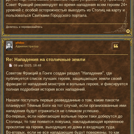
Совет Фракций рекомендует во время нападения всем героям 24+
уровней с особой осторожностью выходить из Столиц на карту и
пользоваться Свитками Городского портала.
Делитесь и перемножайтесь
В
е
р
phdoc
н
Администратор
у
т
ь
Re: Нападения на столичные земли
с
я
С
09 апр 2025, 18:48
к
о
о
н
Советом Фракций в Гонге создан раздел "Нападения", где
б
а
публикуется список лучших героев, защищающих земли своей
щ
ч
е
фракции от нападений монстров и вольных героев, и фиксируется
а
н
полная подробная история всех нападений.
л
и
у
е
Начали поступать первые разведданные о том, какие пакости
планируют Тёмные Боги на тот случай, если организованные ими
нападения будут отражаться не слишком успешно.
Во-первых, если набегающие вольные герои таки доберутся до
Столицы, то там появится ловушка, накладывающая временное
проклятие на героев, выходящих из дома и входящих туда.
Во-вторых, если не все нападающие будут повержены, то как