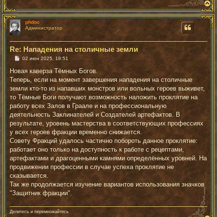
В
е
р
phdoc
н
Администратор
у
т
ь
Re: Нападения на столичные земли
с
я
С
02 июн 2025, 18:51
к
о
о
н
Новая каверза Тёмных Богов.
б
а
Теперь, если на момент завершения нападения на столичные
щ
ч
е
земли кто-то из напавших монстров или вольных героев выживет,
а
н
то Тёмные Боги получают возможность наложить проклятие на
л
и
у
е
работу всех Залов в Граале и на профессиональную
деятельность Заклинателей и Создателей артефактов. В
результате, уровень мастерства в соответствующих профессиях
у всех героев фракции временно снижается.
Совету Фракций удалось частично побороть данное проклятие:
работает оно только на доступность к работе с рецептами,
артефактами и драгоценными камнями определённых уровней. На
продвижении профессии в случае успеха проклятие не
сказывается.
Так же продолжается изучение вариантов использования значков
"Защитник фракции".
Делитесь и перемножайтесь