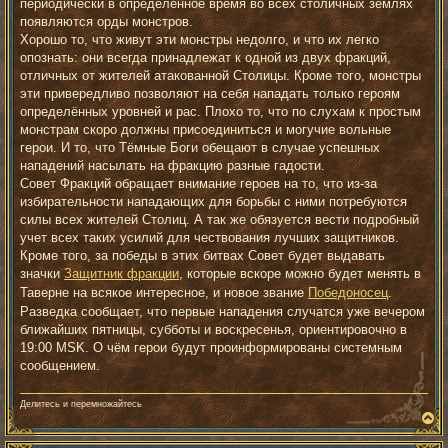
е
периодически в определённое время во всех столичных землях
появляются орды монстров.
Хорошо то, что живут эти монстры недолго, и что их легко
опознать: они всегда принадлежат к одной из двух фракций,
отличных от жителей атакованной Столицы. Кроме того, монстры
эти привередливо позволяют на себя нападать только героям
определённых уровней и рас. Плохо то, что по слухам к простым
монстрам скоро должны присоединиться и могучие вольные
герои. И то, что Тёмные Боги обещают в случае успешных
нападений насылать на фракцию разные гадости.
Совет Фракций обращает внимание героев на то, что из-за
избирательности нападающих для борьбы с ними потребуются
силы всех жителей Столиц. А так же обязуется вести подробный
учет всех таких усилий для чествования лучших защитников.
Кроме того, за победы в этих битвах Совет будет выдавать
значки
Защитник фракции
, которые вскоре можно будет менять в
Таверне на всякое интересное, и новое звание
Победоносец
.
Разведка сообщает, что первые нападения случатся уже вечером
ближайших пятницы, субботы и воскресенья, ориентировочно в
19:00 MSK. О чём герои будут проинформированы системным
сообщением.
Делитесь и перемножайтесь
В
е
р