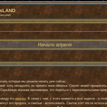
esLAND
roesLAND
Начало апреля
ренный поиск
мечать которые мы решили начать уже сейчас.
ий: хоть ненадолго, но принять иное обличье. Скелет может превратить
. Серьёзным игрокам напоминаем, что бороться с первоапрельскими крив
поводу его
именин
. В связи с чем, с этого момента и всю неделю - в лю
 могут его продать, а смелые - использовать. Свиток этот после исполь