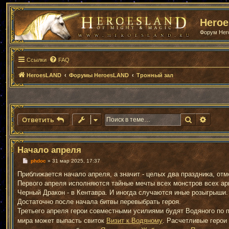
Hero
Форум He
Ссылки
FAQ
HeroesLAND
Форумы HeroesLAND
Тронный зал
Поиск
Расши
Ответить
Начало апреля
С
phdoc
»
31 мар 2025, 17:37
о
о
Приближается начало апреля, а значит - целых два праздника, от
б
Первого апреля исполняются тайные мечты всех монстров всех арм
щ
е
Черный Дракон - в Кентавра. И иногда случаются иные розыгрыши
н
Достаточно после начала битвы перевыбрать героя.
и
е
Третьего апреля герои совместными усилиями будят Водяного по 
мира может выпасть свиток
Визит к Водяному
. Расчетливые герои