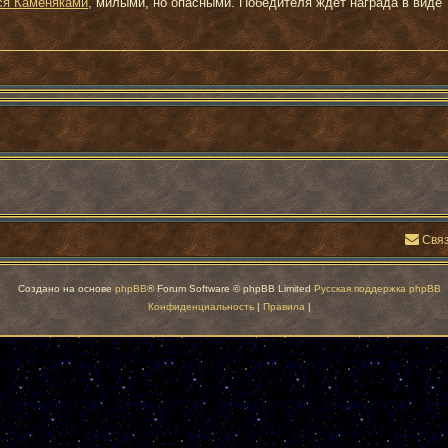
я Каменяками
, милыми, но опасными. Победителя ждет награда в виде
Связ
Создано на основе
phpBB
® Forum Software © phpBB Limited
Русская поддержка phpBB
Конфиденциальность
|
Правила
|