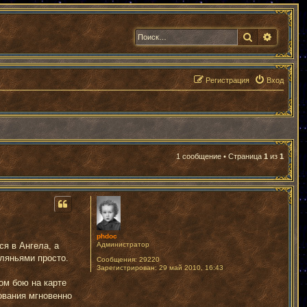
Поиск
Расшир
Регистрация
Вход
1 сообщение • Страница
1
из
1
phdoc
Администратор
ся в Ангела, а
ляньями просто.
Сообщения:
29220
Зарегистрирован:
29 май 2010, 16:43
бом бою на карте
зования мгновенно