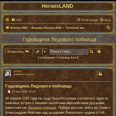
HeroesLAND
FAQ
Регистрация
Вход
П
HeroesLAND
Форумы HeroesLAND
Тронный зал
о
Годовщина Ледового побоища
и
с
Поиск
Расшире
Ответить
к
1 сообщение • Страница
1
из
1
phdoc
Администратор
Годовщина Ледового побоища
С
17 апр 2025, 20:07
о
о
18 апреля 1242 года на льду Чудского озера состоялась одна из
б
знаковых встреч с нашими заклятыми европейскими друзьями,
щ
е
известная как
Ледовое побоище
. Победа русских войск во главе с
н
Александром Невским над рыцарями Ливонского ордена в той
и