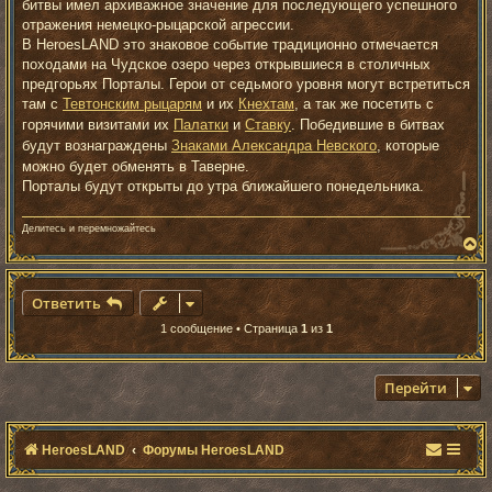
е
битвы имел архиважное значение для последующего успешного
отражения немецко-рыцарской агрессии.
В HeroesLAND это знаковое событие традиционно отмечается
походами на Чудское озеро через открывшиеся в столичных
предгорьях Порталы. Герои от седьмого уровня могут встретиться
там с
Тевтонским рыцарям
и их
Кнехтам
, а так же посетить с
горячими визитами их
Палатки
и
Ставку
. Победившие в битвах
будут вознаграждены
Знаками Александра Невского
, которые
можно будет обменять в Таверне.
Порталы будут открыты до утра ближайшего понедельника.
Делитесь и перемножайтесь
В
е
р
н
Ответить
у
т
1 сообщение • Страница
1
из
1
ь
с
я
к
Перейти
н
а
ч
а
HeroesLAND
Форумы HeroesLAND
л
у