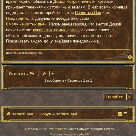
е
время можно побывать в
Домах мокрой нечисти
, которые
прибивает течениями к столичным землям. В них всеми корнями
поддержат веселые геройские затеи
Нечистые Пни
и их
Предводители
, дарующие победителю свою
Смолу нечистых пней
. Напоминаем героям, что внутри Домов
нечисти стоят
копии этих самых домов
, лечащие своих
обитателей каждые два раунда, начиная с самого первого.
Праздновать будем до ближайшего понедельника.
Делитесь и перемножайтесь
В
е
р
н
Ответить
у
т
1 сообщение • Страница
1
из
1
ь
с
я
к
Перейти
н
а
ч
а
HeroesLAND
Форумы HeroesLAND
л
у
Создано на основе
phpBB
® Forum Software © phpBB Limited
Русская поддержка phpBB