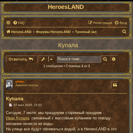
HeroesLAND
FAQ
Регистрация
Вход
П
HeroesLAND
Форумы HeroesLAND
Тронный зал
о
Купала
и
с
Поиск
Расшире
Ответить
к
1 сообщение • Страница
1
из
1
phdoc
Администратор
Купала
С
07 июл 2025, 15:53
о
о
Сегодня, 7 июля, мы празднуем старинный праздник -
б
Иван Купала
, связанный с массовым купанием по поводу
щ
е
изгнания нечисти из воды.
н
На улице все будут обливаться водой, а в HeroesLAND в это
и