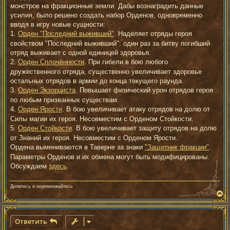
е
монстров на фракционные земли. Дабы вознаградить данные
н
усилия, было решено создать набор Орденов, одновременно
и
е
вводя в игру новые сущности:
1.
Орден "Последний выживший"
. Наделяет отряды героя
свойством "Последний выживший": один раз за битву погибший
отряд выживает с одной единицей здоровья.
2.
Орден Сплочённости
. При гибели в бою любого
дружественного отряда, существенно увеличивает здоровье
остальных отрядов в армии до конца текущего раунда.
3.
Орден Экзорциста
. Повышает физический урон отрядов героя
по любым призванных существам.
4.
Орден Ярости
. В бою увеличивает атаку отрядов на долю от
Силы магии их героя. Несовместим с Орденом Стойкости.
5.
Орден Стойкости
. В бою увеличивает защиту отрядов на долю
от Знаний их героя. Несовместим с Орденом Ярости.
Ордена вымениваются в Таверне за знаки
"Защитник фракции"
.
Параметры Орденов и их обмена могут быть модифицированы.
Обсуждаем
здесь
.
Делитесь и перемножайтесь
В
е
р
н
Ответить
у
т