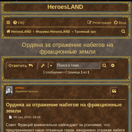
HeroesLAND
FAQ
Регистрация
Вход
П
HeroesLAND
Форумы HeroesLAND
Тронный зал
о
Ордена за отражение набегов на
и
фракционные земли
с
к
Поиск
Расшире
Ответить
1 сообщение • Страница
1
из
1
phdoc
Администратор
Ордена за отражение набегов на фракционные
земли
С
06 сен 2025, 18:48
о
о
Совет Фракций внимательно наблюдает за усилиями, что
б
предпринимают наши отважные герои, ежедневно отражая набеги
щ