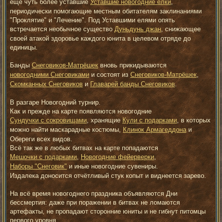
е
ещё чуть более уставшие
Уставшие новогодние ёлки
,
периодически помогающие местным обитателям заклинаниями
"Проклятие" и "Лечение". Под Уставшими елями опять
встречается необычное существо
Дуньдунь джан
, снижающее
своей атакой здоровье каждого юнита в целевом отряде до
единицы.
Банды
Снеговиков-Матрёшек
вновь прикидываются
новогодними Снеговиками
и состоят из
Снеговиков-Матрёшек
,
Скомканных Снеговиков
и
Главарей банды Снеговиков
.
В разгаре Новогодний турнир.
Как и прежде на карте появляются новогодние
Сундучки с сокровищами
, хранящие
Кули с подарками
, в которых
можно найти маскарадные костюмы,
Клинок Армагеддона
и
Обереги всех видов.
Всё так же в любых битвах на карте попадаются
Мешочки с подарками
,
Новогодние фейерверки
,
Наборы "Снеговик"
и иные новогодние сувениры.
Издалека доносится отчётливый стук копыт и виднеется зарево.
На всё время новогоднего праздника объявляются Дни
бессмертия: даже при поражении в битвах не ломаются
артефакты, не пропадают сторонние юниты и не гибнут питомцы
первого уровня.