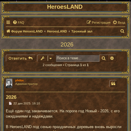
HeroesLAND
FAQ
Регистрация
Вход
П
Форум HeroesLAND
HeroesLAND
Тронный зал
о
2026
и
с
Поиск
Расшире
Ответить
к
2 сообщения • Страница
1
из
1
phdoc
Администратор
2026
С
22 дек 2025, 16:10
о
о
Ещё один год заканчивается. На пороге год Новый - 2026, с его
б
ожиданиями и надеждами.
щ
е
н
В HeroesLAND под сенью праздничных деревьев вновь выросли
и