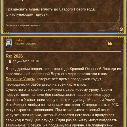
Праздновать будем вплоть до Старого Нового года.
С наступающим, друзья.
Делитесь и перемножайтесь
В
е
р
phdoc
н
Администратор
у
т
ь
Re: 2026
с
я
С
26 дек 2025, 21:18
к
о
о
н
В преддверии надвигающегося года Красной Огненной Лошади из
б
а
параллельной вселенной Верхнего мира прискакали к нам
щ
ч
е
Багряные Ужасы
, которые всё время праздников будут
а
н
периодически разбегаться на всей карте мира.
л
и
у
е
Существа эти крайне устойчивы к стрелковому урону. Своим
присутствием на поле боя накладывают на соперников ауру
Багряного Ужаса, снижающую на три единицы Мораль и Удачу.
Устойчивы к любым заклинаниям контроля. С вероятность в 20%
могут отражать заклинания. При атаке имеют высокий шанс
испугать противника, который спасется бегством и пропускает
свой ход в текущем раунде. Один раз за битву могут колдовать
заклинание "Спешка" на продвинутом уровне. Не подвержены