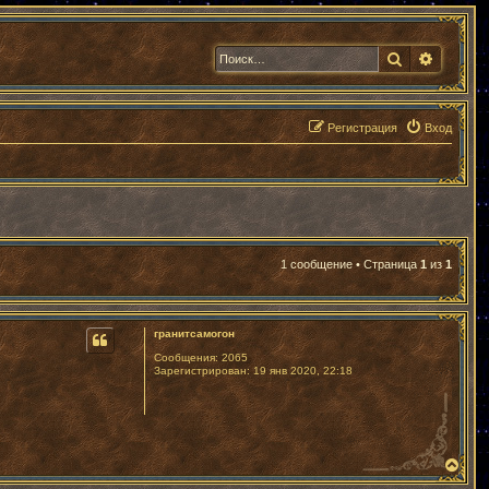
Поиск
Расшир
Регистрация
Вход
1 сообщение • Страница
1
из
1
гранитсамогон
Сообщения:
2065
Зарегистрирован:
19 янв 2020, 22:18
В
е