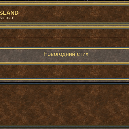
esLAND
roesLAND
Новогодний стих
ренный поиск