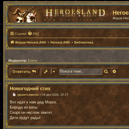
Hero
Форум He
Ссылки
FAQ
Форум HeroesLAND
HeroesLAND
Библиотека
Модератор:
Елена
Поиск
Расши
Ответить
Новогодний стих
С
гранитсамогон
»
18 дек 2024, 20:17
о
о
Вот идет к нам дед Мороз,
б
Борода из ваты.
щ
е
Скоро он неслом зажгет,
н
Дети будут рады!
и
е