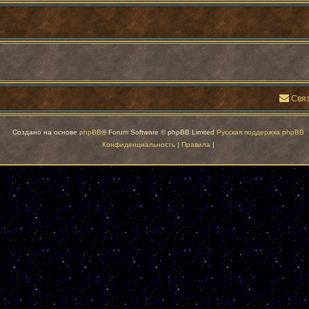
Связ
Создано на основе
phpBB
® Forum Software © phpBB Limited
Русская поддержка phpBB
Конфиденциальность
|
Правила
|