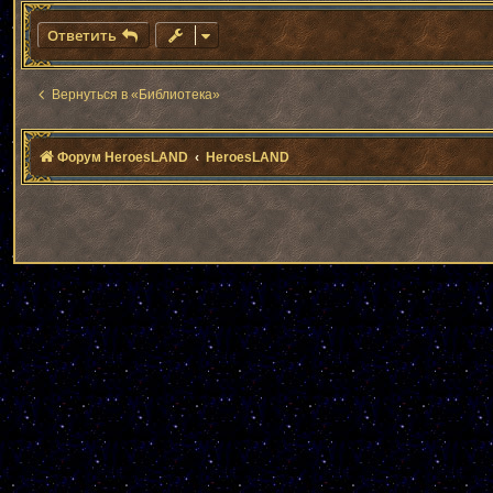
Ответить
Вернуться в «Библиотека»
Форум HeroesLAND
HeroesLAND