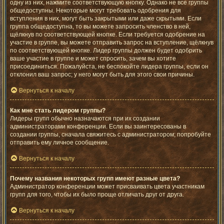
одну из них, нажмите соответствующую кнопку. Однако не все группы
общедоступны. Некоторые могут требовать одобрения для
вступления в них, могут быть закрытыми или даже скрытыми. Если
группа общедоступна, то вы можете запросить членство в ней,
щёлкнув по соответствующей кнопке. Если требуется одобрение на
участие в группе, вы можете отправить запрос на вступление, щёлкнув
по соответствующей кнопке. Лидер группы должен будет одобрить
ваше участие в группе и может спросить, зачем вы хотите
присоединиться. Пожалуйста, не беспокойте лидера группы, если он
отклонил ваш запрос; у него могут быть для этого свои причины.
Вернуться к началу
Как мне стать лидером группы?
Лидеры групп обычно назначаются при их создании
администраторами конференции. Если вы заинтересованы в
создании группы, сначала свяжитесь с администратором; попробуйте
отправить ему личное сообщение.
Вернуться к началу
Почему названия некоторых групп имеют разные цвета?
Администратор конференции может присваивать цвета участникам
групп для того, чтобы их было проще отличать друг от друга.
Вернуться к началу