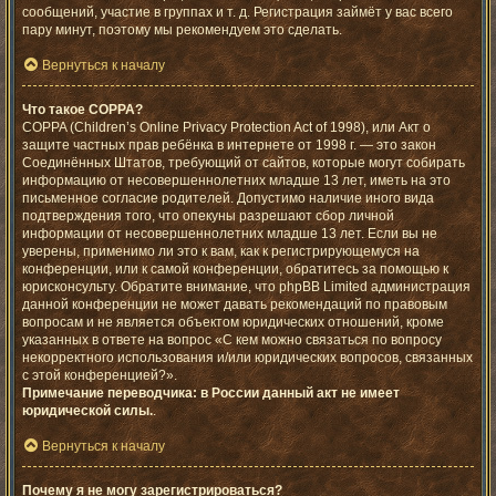
сообщений, участие в группах и т. д. Регистрация займёт у вас всего
пару минут, поэтому мы рекомендуем это сделать.
Вернуться к началу
Что такое COPPA?
COPPA (Children’s Online Privacy Protection Act of 1998), или Акт о
защите частных прав ребёнка в интернете от 1998 г. — это закон
Соединённых Штатов, требующий от сайтов, которые могут собирать
информацию от несовершеннолетних младше 13 лет, иметь на это
письменное согласие родителей. Допустимо наличие иного вида
подтверждения того, что опекуны разрешают сбор личной
информации от несовершеннолетних младше 13 лет. Если вы не
уверены, применимо ли это к вам, как к регистрирующемуся на
конференции, или к самой конференции, обратитесь за помощью к
юрисконсульту. Обратите внимание, что phpBB Limited администрация
данной конференции не может давать рекомендаций по правовым
вопросам и не является объектом юридических отношений, кроме
указанных в ответе на вопрос «С кем можно связаться по вопросу
некорректного использования и/или юридических вопросов, связанных
с этой конференцией?».
Примечание переводчика: в России данный акт не имеет
юридической силы.
.
Вернуться к началу
Почему я не могу зарегистрироваться?