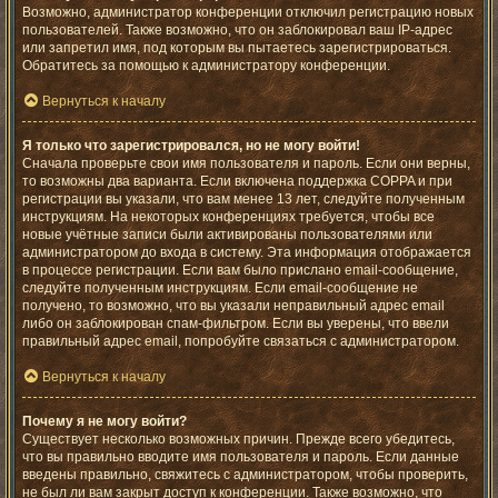
Возможно, администратор конференции отключил регистрацию новых
пользователей. Также возможно, что он заблокировал ваш IP-адрес
или запретил имя, под которым вы пытаетесь зарегистрироваться.
Обратитесь за помощью к администратору конференции.
Вернуться к началу
Я только что зарегистрировался, но не могу войти!
Сначала проверьте свои имя пользователя и пароль. Если они верны,
то возможны два варианта. Если включена поддержка COPPA и при
регистрации вы указали, что вам менее 13 лет, следуйте полученным
инструкциям. На некоторых конференциях требуется, чтобы все
новые учётные записи были активированы пользователями или
администратором до входа в систему. Эта информация отображается
в процессе регистрации. Если вам было прислано email-сообщение,
следуйте полученным инструкциям. Если email-сообщение не
получено, то возможно, что вы указали неправильный адрес email
либо он заблокирован спам-фильтром. Если вы уверены, что ввели
правильный адрес email, попробуйте связаться с администратором.
Вернуться к началу
Почему я не могу войти?
Существует несколько возможных причин. Прежде всего убедитесь,
что вы правильно вводите имя пользователя и пароль. Если данные
введены правильно, свяжитесь с администратором, чтобы проверить,
не был ли вам закрыт доступ к конференции. Также возможно, что