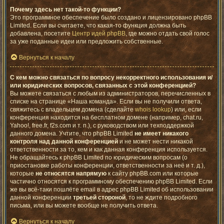
Почему здесь нет такой-то функции?
Это программное обеспечение было создано и лицензировано phpBB
Limited. Если вы считаете, что какая-то функция должна быть
добавлена, посетите
Центр идей phpBB
, где можно отдать свой голос
за уже поданные идеи или предложить собственные.
Вернуться к началу
С кем можно связаться по вопросу некорректного использования и/
или юридических вопросов, связанных с этой конференцией?
Вы можете связаться с любым из администраторов, перечисленных в
списке на странице «Наша команда». Если вы не получили ответа,
свяжитесь с владельцем домена (сделайте
whois lookup
) или, если
конференция находится на бесплатном домене (например, chat.ru,
Yahoo!, free.fr, f2s.com и т. п.), с руководством или техподдержкой
данного домена. Учтите, что phpBB Limited
не имеет никакого
контроля над данной конференцией
и не может нести никакой
ответственности за то, кем и как данная конференция используется.
Не обращайтесь к phpBB Limited по юридическим вопросам (о
приостановке работы конференции, ответственности за неё и т. д.),
которые
не относятся напрямую
к сайту phpBB.com или которые
частично относятся к программному обеспечению phpBB Limited. Если
же вы всё-таки пошлёте email в адрес phpBB Limited об использовании
данной конференции
третьей стороной
, то не ждите подробного
письма, или вы можете вообще не получить ответа.
Вернуться к началу