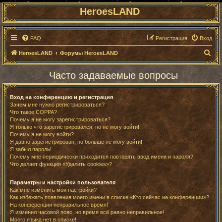
HeroesLAND
FAQ
Регистрация
Вход
П
HeroesLAND
Форумы HeroesLAND
о
Часто задаваемые вопросы
и
с
Вход на конференцию и регистрация
к
Зачем мне нужно регистрироваться?
Что такое COPPA?
Почему я не могу зарегистрироваться?
Я только что зарегистрировался, но не могу войти!
Почему я не могу войти?
Я давно зарегистрирован, но больше не могу войти!
Я забыл пароль!
Почему мне периодически приходится повторять ввод имени и пароля?
Что делает функция «Удалить cookies»?
Параметры и настройки пользователя
Как мне изменить мои настройки?
Как избежать появления моего имени в списке «Кто сейчас на конференции»?
На конференции неправильное время!
Я изменил часовой пояс, но время всё равно неправильное!
Моего языка нет в списке!