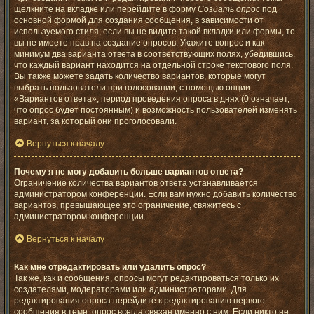
щёлкните на вкладке или перейдите в форму
Создать опрос
под
основной формой для создания сообщения, в зависимости от
используемого стиля; если вы не видите такой вкладки или формы, то
вы не имеете прав на создание опросов. Укажите вопрос и как
минимум два варианта ответа в соответствующих полях, убедившись,
что каждый вариант находится на отдельной строке текстового поля.
Вы также можете задать количество вариантов, которые могут
выбрать пользователи при голосовании, с помощью опции
«Вариантов ответа», период проведения опроса в днях (0 означает,
что опрос будет постоянным) и возможность пользователей изменять
вариант, за который они проголосовали.
Вернуться к началу
Почему я не могу добавить больше вариантов ответа?
Ограничение количества вариантов ответа устанавливается
администратором конференции. Если вам нужно добавить количество
вариантов, превышающее это ограничение, свяжитесь с
администратором конференции.
Вернуться к началу
Как мне отредактировать или удалить опрос?
Так же, как и сообщения, опросы могут редактироваться только их
создателями, модераторами или администраторами. Для
редактирования опроса перейдите к редактированию первого
сообщения в теме; опрос всегда связан именно с ним. Если никто не