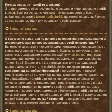
Почему здесь нет такой-то функции?
Это программное обеспечение было создано и лицензировано phpBB
Limited. Если вы считаете, что какая-то функция должна быть
добавлена, посетите
Центр идей phpBB
, где можно отдать свой голос
за уже поданные идеи или предложить собственные.
Вернуться к началу
С кем можно связаться по вопросу некорректного использования и/
или юридических вопросов, связанных с этой конференцией?
Вы можете связаться с любым из администраторов, перечисленных в
списке на странице «Наша команда». Если вы не получили ответа,
свяжитесь с владельцем домена (сделайте
whois lookup
) или, если
конференция находится на бесплатном домене (например, chat.ru,
Yahoo!, free.fr, f2s.com и т. п.), с руководством или техподдержкой
данного домена. Учтите, что phpBB Limited
не имеет никакого
контроля над данной конференцией
и не может нести никакой
ответственности за то, кем и как данная конференция используется.
Не обращайтесь к phpBB Limited по юридическим вопросам (о
приостановке работы конференции, ответственности за неё и т. д.),
которые
не относятся напрямую
к сайту phpBB.com или которые
частично относятся к программному обеспечению phpBB Limited. Если
же вы всё-таки пошлёте email в адрес phpBB Limited об использовании
данной конференции
третьей стороной
, то не ждите подробного
письма, или вы можете вообще не получить ответа.
Вернуться к началу