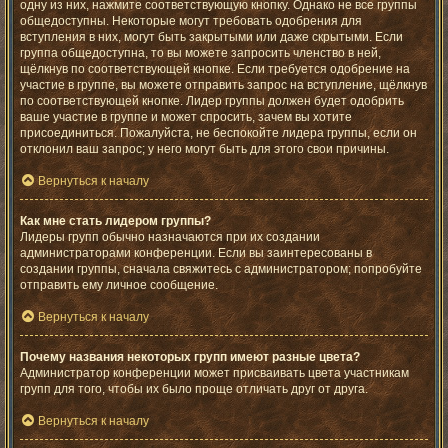
одну из них, нажмите соответствующую кнопку. Однако не все группы
общедоступны. Некоторые могут требовать одобрения для
вступления в них, могут быть закрытыми или даже скрытыми. Если
группа общедоступна, то вы можете запросить членство в ней,
щёлкнув по соответствующей кнопке. Если требуется одобрение на
участие в группе, вы можете отправить запрос на вступление, щёлкнув
по соответствующей кнопке. Лидер группы должен будет одобрить
ваше участие в группе и может спросить, зачем вы хотите
присоединиться. Пожалуйста, не беспокойте лидера группы, если он
отклонил ваш запрос; у него могут быть для этого свои причины.
Вернуться к началу
Как мне стать лидером группы?
Лидеры групп обычно назначаются при их создании
администраторами конференции. Если вы заинтересованы в
создании группы, сначала свяжитесь с администратором; попробуйте
отправить ему личное сообщение.
Вернуться к началу
Почему названия некоторых групп имеют разные цвета?
Администратор конференции может присваивать цвета участникам
групп для того, чтобы их было проще отличать друг от друга.
Вернуться к началу