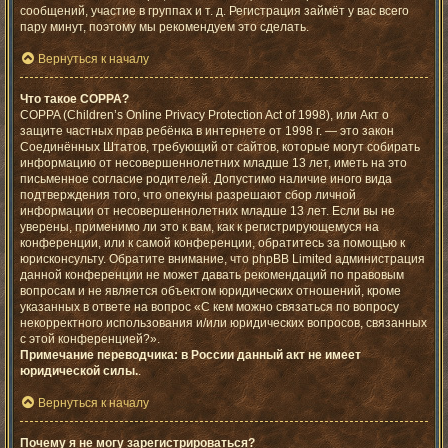
сообщений, участие в группах и т. д. Регистрация займёт у вас всего
пару минут, поэтому мы рекомендуем это сделать.
Вернуться к началу
Что такое COPPA?
COPPA (Children’s Online Privacy Protection Act of 1998), или Акт о
защите частных прав ребёнка в интернете от 1998 г. — это закон
Соединённых Штатов, требующий от сайтов, которые могут собирать
информацию от несовершеннолетних младше 13 лет, иметь на это
письменное согласие родителей. Допустимо наличие иного вида
подтверждения того, что опекуны разрешают сбор личной
информации от несовершеннолетних младше 13 лет. Если вы не
уверены, применимо ли это к вам, как к регистрирующемуся на
конференции, или к самой конференции, обратитесь за помощью к
юрисконсульту. Обратите внимание, что phpBB Limited администрация
данной конференции не может давать рекомендаций по правовым
вопросам и не является объектом юридических отношений, кроме
указанных в ответе на вопрос «С кем можно связаться по вопросу
некорректного использования и/или юридических вопросов, связанных
с этой конференцией?».
Примечание переводчика: в России данный акт не имеет
юридической силы.
.
Вернуться к началу
Почему я не могу зарегистрироваться?