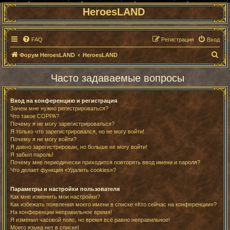
HeroesLAND
FAQ
Регистрация
Вход
П
Форум HeroesLAND
HeroesLAND
о
Часто задаваемые вопросы
и
с
Вход на конференцию и регистрация
к
Зачем мне нужно регистрироваться?
Что такое COPPA?
Почему я не могу зарегистрироваться?
Я только что зарегистрировался, но не могу войти!
Почему я не могу войти?
Я давно зарегистрирован, но больше не могу войти!
Я забыл пароль!
Почему мне периодически приходится повторять ввод имени и пароля?
Что делает функция «Удалить cookies»?
Параметры и настройки пользователя
Как мне изменить мои настройки?
Как избежать появления моего имени в списке «Кто сейчас на конференции»?
На конференции неправильное время!
Я изменил часовой пояс, но время всё равно неправильное!
Моего языка нет в списке!