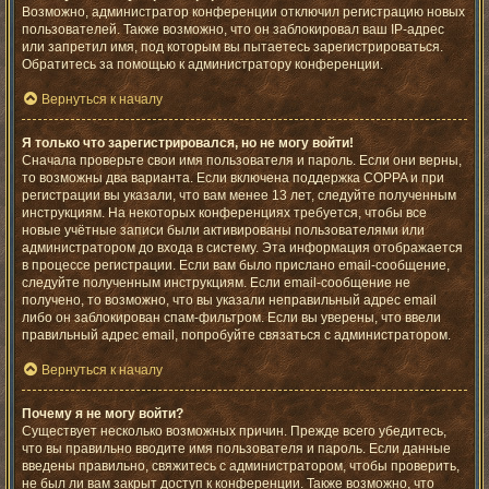
Возможно, администратор конференции отключил регистрацию новых
пользователей. Также возможно, что он заблокировал ваш IP-адрес
или запретил имя, под которым вы пытаетесь зарегистрироваться.
Обратитесь за помощью к администратору конференции.
Вернуться к началу
Я только что зарегистрировался, но не могу войти!
Сначала проверьте свои имя пользователя и пароль. Если они верны,
то возможны два варианта. Если включена поддержка COPPA и при
регистрации вы указали, что вам менее 13 лет, следуйте полученным
инструкциям. На некоторых конференциях требуется, чтобы все
новые учётные записи были активированы пользователями или
администратором до входа в систему. Эта информация отображается
в процессе регистрации. Если вам было прислано email-сообщение,
следуйте полученным инструкциям. Если email-сообщение не
получено, то возможно, что вы указали неправильный адрес email
либо он заблокирован спам-фильтром. Если вы уверены, что ввели
правильный адрес email, попробуйте связаться с администратором.
Вернуться к началу
Почему я не могу войти?
Существует несколько возможных причин. Прежде всего убедитесь,
что вы правильно вводите имя пользователя и пароль. Если данные
введены правильно, свяжитесь с администратором, чтобы проверить,
не был ли вам закрыт доступ к конференции. Также возможно, что