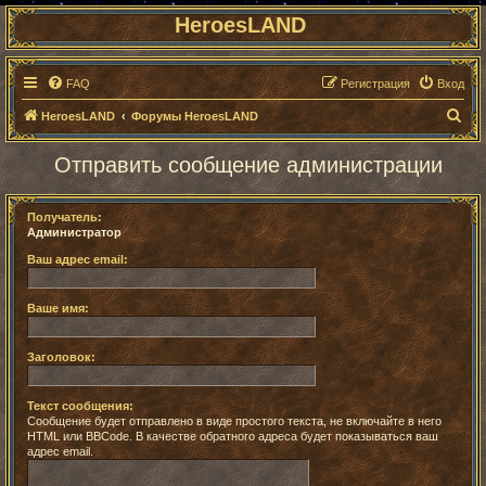
HeroesLAND
FAQ
Регистрация
Вход
П
HeroesLAND
Форумы HeroesLAND
о
Отправить сообщение администрации
и
с
Получатель:
к
Администратор
Ваш адрес email:
Ваше имя:
Заголовок:
Текст сообщения:
Сообщение будет отправлено в виде простого текста, не включайте в него
HTML или BBCode. В качестве обратного адреса будет показываться ваш
адрес email.