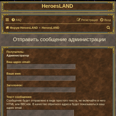
HeroesLAND
FAQ
Регистрация
Вход
П
Форум HeroesLAND
HeroesLAND
о
Отправить сообщение администрации
и
с
Получатель:
к
Администратор
Ваш адрес email:
Ваше имя:
Заголовок:
Текст сообщения:
Сообщение будет отправлено в виде простого текста, не включайте в него
HTML или BBCode. В качестве обратного адреса будет показываться ваш
адрес email.