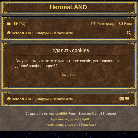
HeroesLAND
FAQ
Регистрация
Вход
П
HeroesLAND
Форумы HeroesLAND
о
и
Удалить cookies
с
Вы уверены, что хотите удалить все cookie, установленные
к
данной конференцией?
HeroesLAND
Форумы HeroesLAND
Создано на основе
phpBB
® Forum Software © phpBB Limited
Русская поддержка phpBB
Конфиденциальность
|
Правила
|