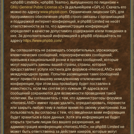
«phpBB Limited», «phpBB Teams»), выпущенного по лицензии «
GNU General Public License v2
» (в дальнейшем «GPL»). Скачать его
можно по адресу
www.phpbb.com
. Ограничения лицензии GPL для
программного обеспечения phpBB строго связаны с организацией
и поддержкой интернет-конференций, и phpBB Limited не несёт
ответственности за то, что администрация конференций
определяет в качестве допустимого содержания и/или поведения в
них. За дополнительной информацией о phpBB обращайтесь по
адресу
https://www.phpbb.com/
.
Вы соглашаетесь не размещать оскорбительных, угрожающих,
клеветнических сообщений, порнографических сообщений,
призывов к национальной розни и прочих сообщений, которые
могут нарушить законы вашей страны, страны, которая
предоставляет услуги хостинга для форумов «HeroesLAND» или
международное право. Попытки размещения таких сообщений
могут привести к вашему немедленному отключению от
конференции, при этом ваш провайдер будет поставлен в
известность, если мы сочтём это нужным. IP-адреса всех
сообщений сохраняются для возможности проведения такой
политики. Вы соглашаетесь с тем, что администраторы форумов
«HeroesLAND» имеют право удалить, отредактировать, перенести
или закрыть любую тему в любое время по своему усмотрению. Как
пользователь вы согласны с тем, что введённая вами информация
будет храниться в базе данных. Хотя эта информация не будет
открыта третьим лицам без вашего разрешения, ни
администрация конференции «HeroesLAND», ни phpBB Limited не
может быть ответственна за действия хакеров, которые могут