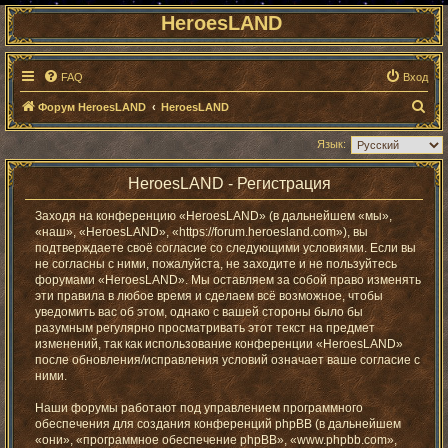
HeroesLAND
FAQ
Вход
П
Форум HeroesLAND
HeroesLAND
о
Язык:
и
с
HeroesLAND - Регистрация
к
Заходя на конференцию «HeroesLAND» (в дальнейшем «мы»,
«наш», «HeroesLAND», «https://forum.heroesland.com»), вы
подтверждаете своё согласие со следующими условиями. Если вы
не согласны с ними, пожалуйста, не заходите и не пользуйтесь
форумами «HeroesLAND». Мы оставляем за собой право изменять
эти правила в любое время и сделаем всё возможное, чтобы
уведомить вас об этом, однако с вашей стороны было бы
разумным регулярно просматривать этот текст на предмет
изменений, так как использование конференции «HeroesLAND»
после обновления/исправления условий означает ваше согласие с
ними.
Наши форумы работают под управлением программного
обеспечения для создания конференций phpBB (в дальнейшем
«они», «программное обеспечение phpBB», «www.phpbb.com»,