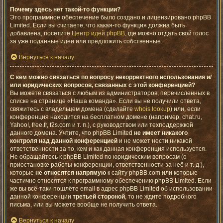
Почему здесь нет такой-то функции?
Это программное обеспечение было создано и лицензировано phpBB
Limited. Если вы считаете, что какая-то функция должна быть
добавлена, посетите
Центр идей phpBB
, где можно отдать свой голос
за уже поданные идеи или предложить собственные.
Вернуться к началу
С кем можно связаться по вопросу некорректного использования и/
или юридических вопросов, связанных с этой конференцией?
Вы можете связаться с любым из администраторов, перечисленных в
списке на странице «Наша команда». Если вы не получили ответа,
свяжитесь с владельцем домена (сделайте
whois lookup
) или, если
конференция находится на бесплатном домене (например, chat.ru,
Yahoo!, free.fr, f2s.com и т. п.), с руководством или техподдержкой
данного домена. Учтите, что phpBB Limited
не имеет никакого
контроля над данной конференцией
и не может нести никакой
ответственности за то, кем и как данная конференция используется.
Не обращайтесь к phpBB Limited по юридическим вопросам (о
приостановке работы конференции, ответственности за неё и т. д.),
которые
не относятся напрямую
к сайту phpBB.com или которые
частично относятся к программному обеспечению phpBB Limited. Если
же вы всё-таки пошлёте email в адрес phpBB Limited об использовании
данной конференции
третьей стороной
, то не ждите подробного
письма, или вы можете вообще не получить ответа.
Вернуться к началу