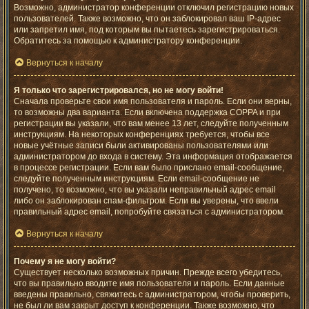
Возможно, администратор конференции отключил регистрацию новых
пользователей. Также возможно, что он заблокировал ваш IP-адрес
или запретил имя, под которым вы пытаетесь зарегистрироваться.
Обратитесь за помощью к администратору конференции.
Вернуться к началу
Я только что зарегистрировался, но не могу войти!
Сначала проверьте свои имя пользователя и пароль. Если они верны,
то возможны два варианта. Если включена поддержка COPPA и при
регистрации вы указали, что вам менее 13 лет, следуйте полученным
инструкциям. На некоторых конференциях требуется, чтобы все
новые учётные записи были активированы пользователями или
администратором до входа в систему. Эта информация отображается
в процессе регистрации. Если вам было прислано email-сообщение,
следуйте полученным инструкциям. Если email-сообщение не
получено, то возможно, что вы указали неправильный адрес email
либо он заблокирован спам-фильтром. Если вы уверены, что ввели
правильный адрес email, попробуйте связаться с администратором.
Вернуться к началу
Почему я не могу войти?
Существует несколько возможных причин. Прежде всего убедитесь,
что вы правильно вводите имя пользователя и пароль. Если данные
введены правильно, свяжитесь с администратором, чтобы проверить,
не был ли вам закрыт доступ к конференции. Также возможно, что