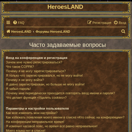
HeroesLAND
FAQ
Регистрация
Вход
П
HeroesLAND
Форумы HeroesLAND
о
Часто задаваемые вопросы
и
с
Вход на конференцию и регистрация
к
Зачем мне нужно регистрироваться?
Что такое COPPA?
Почему я не могу зарегистрироваться?
Я только что зарегистрировался, но не могу войти!
Почему я не могу войти?
Я давно зарегистрирован, но больше не могу войти!
Я забыл пароль!
Почему мне периодически приходится повторять ввод имени и пароля?
Что делает функция «Удалить cookies»?
Параметры и настройки пользователя
Как мне изменить мои настройки?
Как избежать появления моего имени в списке «Кто сейчас на конференции»?
На конференции неправильное время!
Я изменил часовой пояс, но время всё равно неправильное!
Моего языка нет в списке!