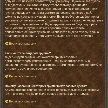
одну из них, нажмите соответствующую кнопку. Однако не все группы
общедоступны. Некоторые могут требовать одобрения для
вступления в них, могут быть закрытыми или даже скрытыми. Если
группа общедоступна, то вы можете запросить членство в ней,
щёлкнув по соответствующей кнопке. Если требуется одобрение на
участие в группе, вы можете отправить запрос на вступление, щёлкнув
по соответствующей кнопке. Лидер группы должен будет одобрить
ваше участие в группе и может спросить, зачем вы хотите
присоединиться. Пожалуйста, не беспокойте лидера группы, если он
отклонил ваш запрос; у него могут быть для этого свои причины.
Вернуться к началу
Как мне стать лидером группы?
Лидеры групп обычно назначаются при их создании
администраторами конференции. Если вы заинтересованы в
создании группы, сначала свяжитесь с администратором; попробуйте
отправить ему личное сообщение.
Вернуться к началу
Почему названия некоторых групп имеют разные цвета?
Администратор конференции может присваивать цвета участникам
групп для того, чтобы их было проще отличать друг от друга.
Вернуться к началу