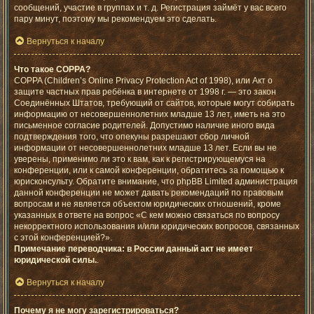
сообщений, участие в группах и т. д. Регистрация займёт у вас всего
пару минут, поэтому мы рекомендуем это сделать.
Вернуться к началу
Что такое COPPA?
COPPA (Children’s Online Privacy Protection Act of 1998), или Акт о
защите частных прав ребёнка в интернете от 1998 г. — это закон
Соединённых Штатов, требующий от сайтов, которые могут собирать
информацию от несовершеннолетних младше 13 лет, иметь на это
письменное согласие родителей. Допустимо наличие иного вида
подтверждения того, что опекуны разрешают сбор личной
информации от несовершеннолетних младше 13 лет. Если вы не
уверены, применимо ли это к вам, как к регистрирующемуся на
конференции, или к самой конференции, обратитесь за помощью к
юрисконсульту. Обратите внимание, что phpBB Limited администрация
данной конференции не может давать рекомендаций по правовым
вопросам и не является объектом юридических отношений, кроме
указанных в ответе на вопрос «С кем можно связаться по вопросу
некорректного использования и/или юридических вопросов, связанных
с этой конференцией?».
Примечание переводчика: в России данный акт не имеет
юридической силы.
.
Вернуться к началу
Почему я не могу зарегистрироваться?