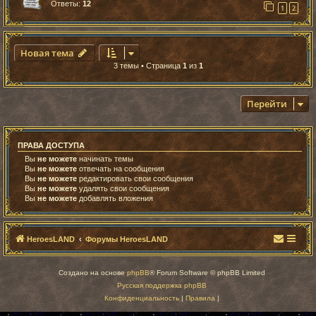
Ответы:
12
1
2
Новая тема
3 темы • Страница
1
из
1
Перейти
ПРАВА ДОСТУПА
Вы
не можете
начинать темы
Вы
не можете
отвечать на сообщения
Вы
не можете
редактировать свои сообщения
Вы
не можете
удалять свои сообщения
Вы
не можете
добавлять вложения
HeroesLAND
Форумы HeroesLAND
Создано на основе
phpBB
® Forum Software © phpBB Limited
Русская поддержка phpBB
Конфиденциальность
|
Правила
|