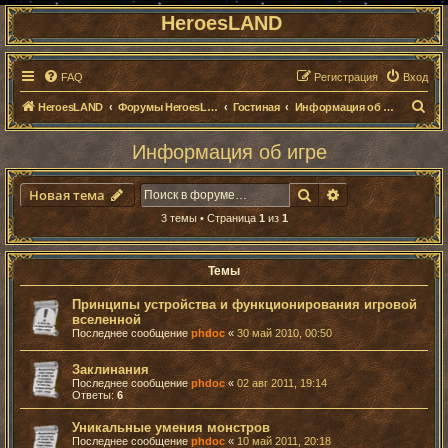
HeroesLAND
FAQ
Регистрация
Вход
П
HeroesLAND
Форумы HeroesLAND
Гостиная
Информация об игре
о
Информация об игре
и
с
Поиск
Расширенный п
Новая тема
к
3 темы • Страница
1
из
1
Темы
Принципы устройства и функционирования игровой
вселенной
Последнее сообщение
phdoc
«
30 май 2010, 00:50
Заклинания
Последнее сообщение
phdoc
«
02 авг 2011, 19:14
Ответы:
6
Уникальные умения монстров
Последнее сообщение
phdoc
«
10 май 2011, 20:18